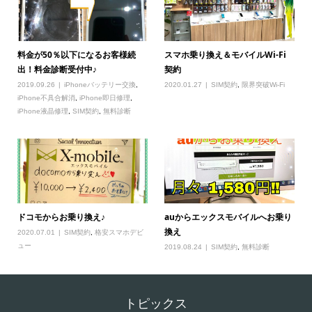
料金が50％以下になるお客様続
スマホ乗り換え＆モバイルWi-Fi
出！料金診断受付中♪
契約
2019.09.26
iPhoneバッテリー交換
,
2020.01.27
SIM契約
,
限界突破Wi-Fi
iPhone不具合解消
,
iPhone即日修理
,
iPhone液晶修理
,
SIM契約
,
無料診断
ドコモからお乗り換え♪
auからエックスモバイルへお乗り
換え
2020.07.01
SIM契約
,
格安スマホデビ
ュー
2019.08.24
SIM契約
,
無料診断
トピックス