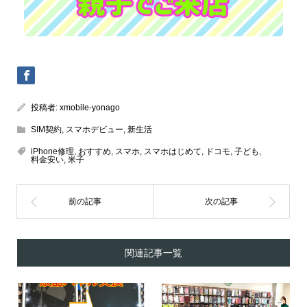
投稿者:
xmobile-yonago
SIM契約
,
スマホデビュー
,
新生活
iPhone修理
,
おすすめ
,
スマホ
,
スマホはじめて
,
ドコモ
,
子ども
,
料金安い
,
米子
関連記事一覧