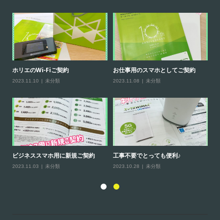
ホリエのWi-Fiご契約
お仕事用のスマホとしてご契約
【
2023.11.10
未分類
2023.11.08
未分類
20
ビジネススマホ用に新規ご契約
工事不要でとっても便利♪
ホ
2023.11.03
未分類
2023.10.28
未分類
20