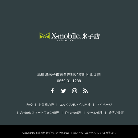
鳥取県米子市東倉吉町64本町ビル１階
0859-31-1288
FAQ
お客様の声
エックスモバイル本社
マイページ
Androidスマートフォン修理
iPhone修理
ゲーム修理
通信の設定
Copyright © お得な料金プラン スマホやWi－Fiのことならエックスモバイル米子店へ