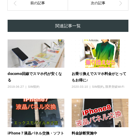
関連記事一覧
docomo回線でスマホ代が安くな
お乗り換えでスマホ料金がとって
る
もお得に♪
2019.06.27
SIM契約
2020.03.10
SIM契約
,
限界突破Wi-Fi
iPhone７液晶パネル交換・ソフト
料金診断実施中