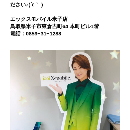
ださい♪(´ε｀ )
エックスモバイル米子店
鳥取県米子市東倉吉町64 本町ビル1階
電話：0859−31−1288