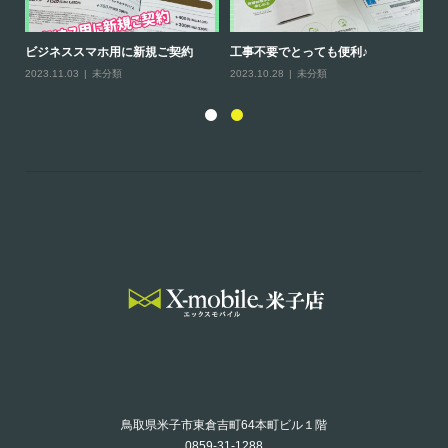
ビジネススマホ用に新規ご契約
工事不要でとっても便利♪
ホ
2023.11.03
未分類
2023.10.28
未分類
20
鳥取県米子市東倉吉町64本町ビル１階
0859-31-1288