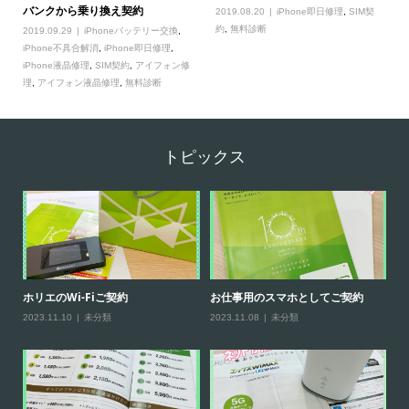
バンクから乗り換え契約
2019.08.20
iPhone即日修理
,
SIM契
約
,
無料診断
2019.09.29
iPhoneバッテリー交換
,
iPhone不具合解消
,
iPhone即日修理
,
iPhone液晶修理
,
SIM契約
,
アイフォン修
理
,
アイフォン液晶修理
,
無料診断
トピックス
ホリエのWi-Fiご契約
お仕事用のスマホとしてご契約
【
2023.11.10
未分類
2023.11.08
未分類
20