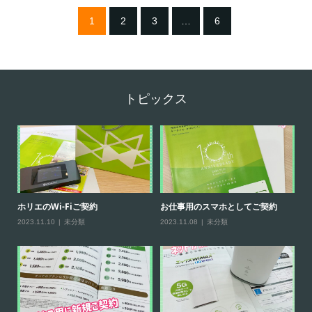
1
2
3
…
6
トピックス
ホリエのWi-Fiご契約
お仕事用のスマホとしてご契約
【
2023.11.10
未分類
2023.11.08
未分類
20