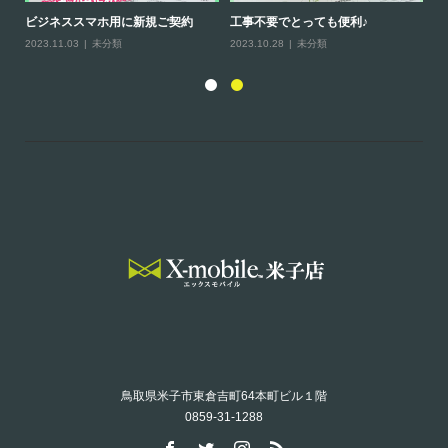
ビジネススマホ用に新規ご契約
工事不要でとっても便利♪
ホ
2023.11.03
未分類
2023.10.28
未分類
20
鳥取県米子市東倉吉町64本町ビル１階
0859-31-1288