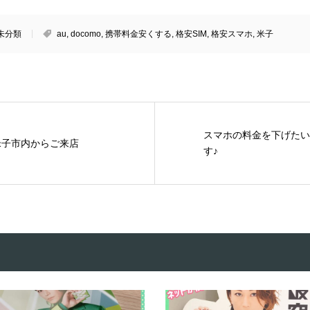
未分類
au
,
docomo
,
携帯料金安くする
,
格安SIM
,
格安スマホ
,
米子
スマホの料金を下げたい
 米子市内からご来店
す♪