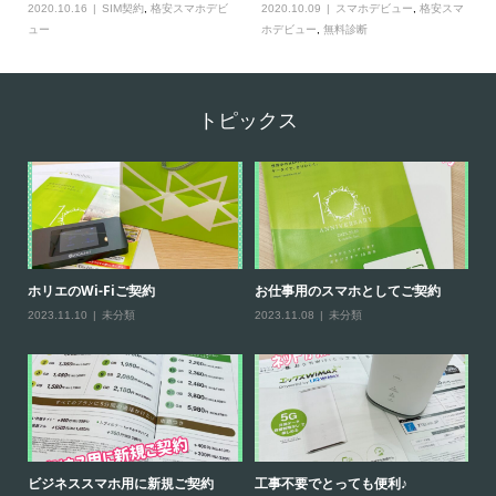
2020.10.16
SIM契約
,
格安スマホデビ
2020.10.09
スマホデビュー
,
格安スマ
ュー
ホデビュー
,
無料診断
トピックス
ホリエのWi-Fiご契約
お仕事用のスマホとしてご契約
【
2023.11.10
未分類
2023.11.08
未分類
20
ビジネススマホ用に新規ご契約
工事不要でとっても便利♪
ホ