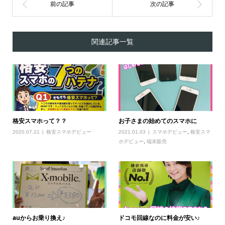
関連記事一覧
格安スマホって？？
お子さまの始めてのスマホに
2020.07.21
格安スマホデビュー
2021.01.03
スマホデビュー
,
格安スマ
ホデビュー
,
端末販売
auからお乗り換え♪
ドコモ回線なのに料金が安い♪