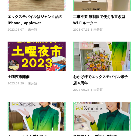
エックスモバイルはジャンク品の
工事不要 無制限で使える置き型
iPhone、applewat...
Wi-Fiルーター
2023.08.07
未分類
2023.07.31
未分類
土曜夜市開催
おかげ様でエックスモバイル米子
店４周年
2023.07.20
未分類
2023.06.26
未分類