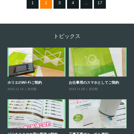
1
2
3
4
…
17
トピックス
ホリエのWi-Fiご契約
お仕事用のスマホとしてご契約
【
2023.11.10
未分類
2023.11.08
未分類
20